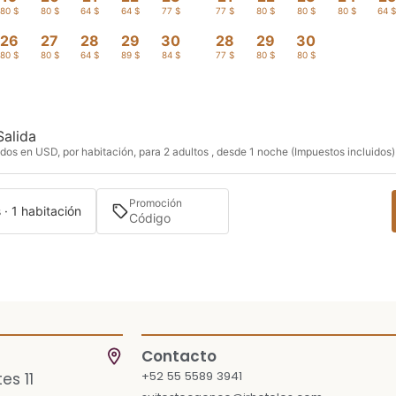
80 $
80 $
64 $
64 $
77 $
77 $
80 $
80 $
80 $
64 
26
27
28
29
30
28
29
30
80 $
80 $
64 $
89 $
84 $
77 $
80 $
80 $
Salida
dos en USD, por habitación, para 2 adultos , desde 1 noche (Impuestos incluidos)
Promoción
 · 1 habitación
Contacto
+52 55 5589 3941
es 11