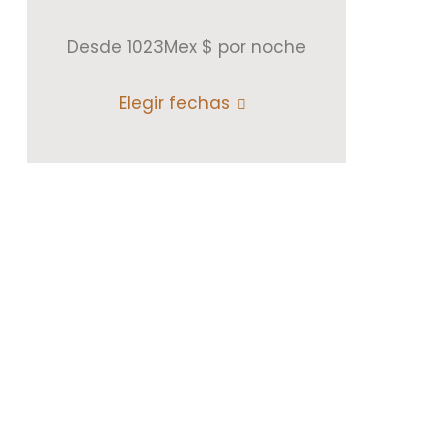
Desde 1023Mex $
por noche
Elegir fechas