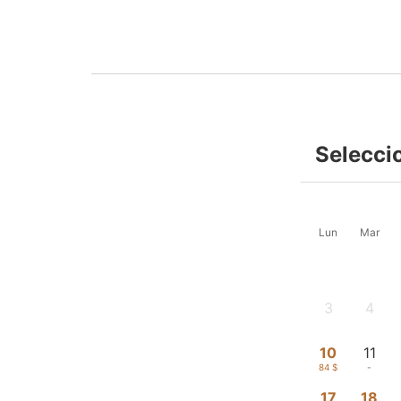
Selecci
Lun
Mar
3
4
-
-
10
11
84 $
-
17
18