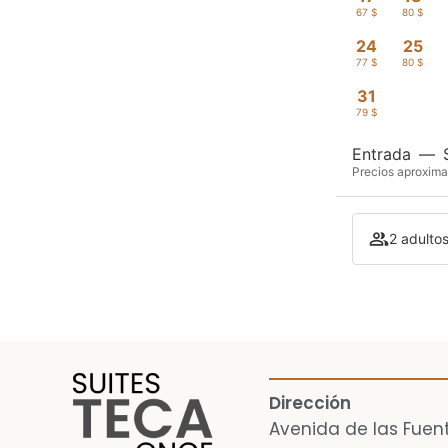
67 $
80 $
24
25
77 $
80 $
31
79 $
Entrada
—
Precios aproxima
2 adultos
Dirección
Avenida de las Fuent