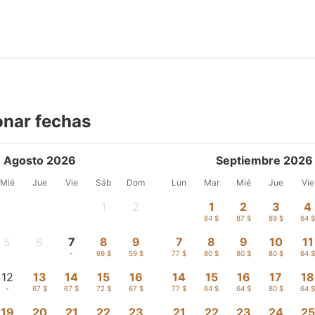
onar fechas
Agosto 2026
Septiembre 2026
Mié
Jue
Vie
Sáb
Dom
Lun
Mar
Mié
Jue
Vie
1
2
1
2
3
4
-
-
84 $
87 $
89 $
64 
5
6
7
8
9
7
8
9
10
11
-
-
-
69 $
59 $
77 $
80 $
80 $
80 $
64 
12
13
14
15
16
14
15
16
17
18
-
67 $
67 $
72 $
67 $
77 $
64 $
64 $
80 $
64 
19
20
21
22
23
21
22
23
24
25