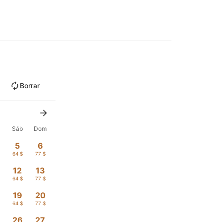
Borrar
Sáb
Dom
5
6
$
64 $
77 $
12
13
$
64 $
77 $
19
20
$
64 $
77 $
26
27